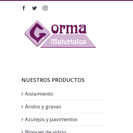
Saltar
Facebook
Twitter
Instagram
al
contenido
NUESTROS PRODUCTOS
Aislamiento
Áridos y gravas
Azulejos y pavimentos
Bloques de vidrio