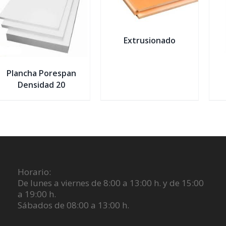
DETALLES
Extrusionado
Plancha Porespan
Densidad 20
Horario:
De lunes a viernes de 8:00 a 13:00 h. y de 15:00
a 19:00 h.
Sábados de 08:00 a 13:00 h.