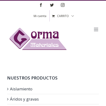
Saltar
Facebook
Twitter
Instagram
al
contenido
Mi cuenta
CARRITO
NUESTROS PRODUCTOS
Aislamiento
Áridos y gravas