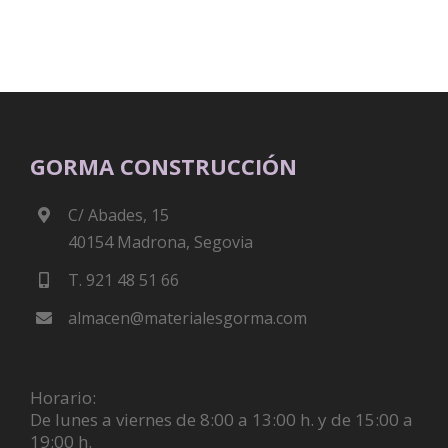
GORMA CONSTRUCCIÓN
C/ Abades, 15
40154 Madrona, Segovia
T. 921 48 51 66
almacen@materialesgorma.com
Horario:
De lunes a viernes de 8:00 a 13:00 h. y de 15:00 a
19:00 h.