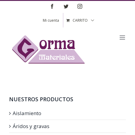
Saltar
Facebook
Twitter
Instagram
al
contenido
Mi cuenta
CARRITO
NUESTROS PRODUCTOS
Aislamiento
Áridos y gravas