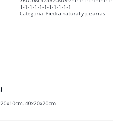
SKU:
68c42382c8b9-2-1-1-1-1-1-1-1-1-
1-1-1-1-1-1-1-1-1-1-1
Categoría:
Piedra natural y pizarras
l
x20x10cm, 40x20x20cm