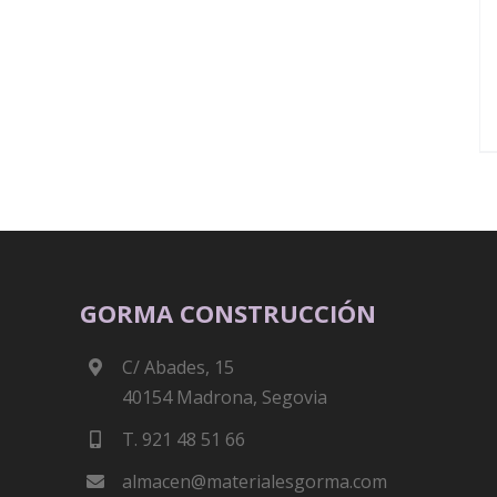
GORMA CONSTRUCCIÓN
C/ Abades, 15
40154 Madrona, Segovia
T. 921 48 51 66
almacen@materialesgorma.com