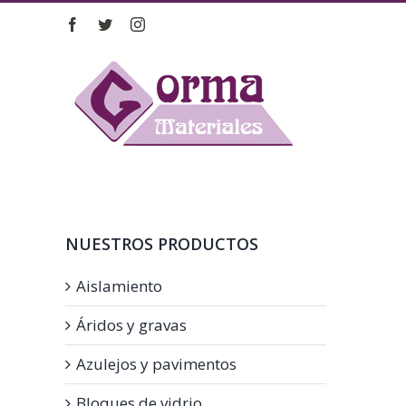
Saltar
Facebook
Twitter
Instagram
al
contenido
NUESTROS PRODUCTOS
Aislamiento
Áridos y gravas
Azulejos y pavimentos
Bloques de vidrio