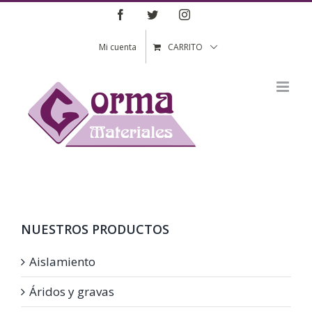
Saltar
Facebook
Twitter
Instagram
al
contenido
Mi cuenta
CARRITO
NUESTROS PRODUCTOS
Aislamiento
Áridos y gravas